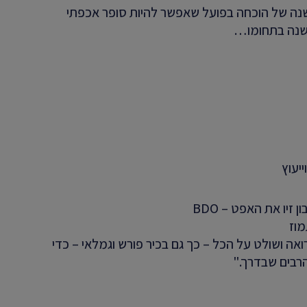
נשמע מתיימר בהתחלה, אבל יש כבר 30 שנה של הוכחה בפועל שאפשר להיות סופר אכפתי
זיו את האפט – BDO
וז
חייבת CFO נאמן שרואה ושולט על הכל – כך גם בכיר פורש וגמלאי – כדי
הרבים שבדרך."