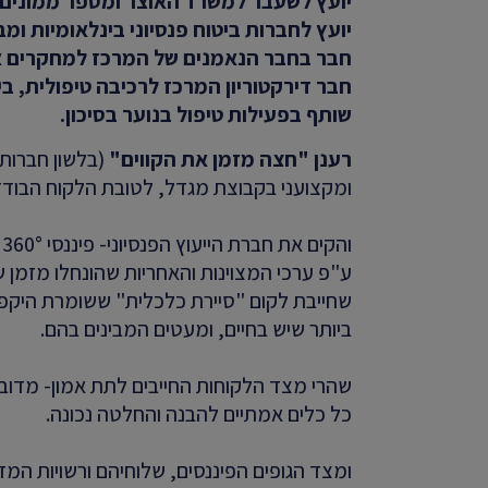
יועץ לשעבר למשרד האוצר ומספר ממונים ע
יועץ לחברות ביטוח פנסיוני בינלאומיות ו
חבר בחבר הנאמנים של המרכז למחקרים אסטרטגיים INSS באוניבר
חבר דירקטוריון המרכז לרכיבה טיפולית, בישראל TRCI מרכז טיפולי בנכי צהל ילד
שותף בפעילות טיפול בנוער בסיכון.
רענן "חצה מזמן את הקווים"
(בלשון חברות 
ומקצועני בקבוצת מגדל, לטובת הלקוח הבודד
והקים את חברת הייעוץ הפנסיוני- פיננסי 360° הראשונה בישראל.
ע"פ ערכי המצוינות והאחריות שהונחלו מזמן ש
ביותר שיש בחיים, ומעטים המבינים בהם.
שהרי מצד הלקוחות החייבים לתת אמון- מדובר 
כל כלים אמתיים להבנה והחלטה נכונה.
ומצד הגופים הפיננסים, שלוחיהם ורשויות המדינ