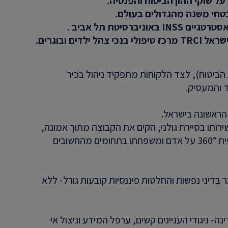
ל שוקי ההון הביטוח והפנסיה.
מבטחי משנה מהגדולים בעולם.
סיטת תל אביב .
ים ובוגרים.
הביטוח), לצד הלקוחות מתפקיד ניהול בכיר
 והמעסיק.
ירותו בסיירת גולני, הקים את הקבוצה מתוך אמונה,
שחייבת לקום "סיירת כלכלית" ששומרת היקפית 360° על אדם ומשפחתו בתחומים מהחשובים
בדיני נפשות והחלטות פיננסיות קובעות גורל- ללא
ה- ניגודי העניינים קשים, ערפל המידע וניצול אי