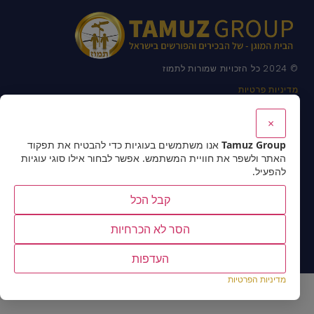
© 2024 כל הזכויות שמורות לתמוז
מדיניות פרטיות
תנאי השימוש באתר
אמנת שירות לאתר
×
הצהרת נגישות
Tamuz Group
אנו משתמשים בעוגיות כדי להבטיח את תפקוד
פרטי יצירת קשר
האתר ולשפר את חוויית המשתמש. אפשר לבחור אילו סוגי עוגיות
להפעיל.
03-7519131
072-2766895
קבל הכל
TamuzService@tamuzgroup.co.il
רח' תובל 40 , מגדל ספיר , רמת גן
הסר לא הכרחיות
הון אנושי עם רענן פז | 102FM
העדפות
מדיניות הפרטיות